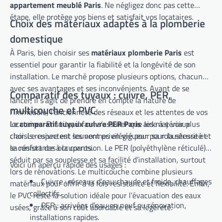
appartement meublé Paris
. Ne négligez donc pas cette
étape, elle protège vos biens et satisfait vos locataires.
Choix des matériaux adaptés à la plomberie
domestique
À Paris, bien choisir ses
matériaux plomberie Paris
est
essentiel pour garantir la fiabilité et la longévité de son
installation. Le marché propose plusieurs options, chacune
avec ses avantages et ses inconvénients. Avant de se
Comparatif des tuyaux : cuivre, PER,
lancer, il s’agit de prendre en compte la nature de
multicouche et PVC
l’immeuble, l’ancienneté des réseaux et les attentes de vos
locataires. Ensuite, il faut s’assurer que les matériaux
Le
comparatif tuyaux cuivre PER Paris
aide à y voir plus
choisis respectent les normes en vigueur pour la sécurité et
clair. Le cuivre est souvent privilégié pour sa robustesse et
le confort des occupants.
sa résistance à la corrosion. Le PER (polyéthylène réticulé)
séduit par sa souplesse et sa facilité d’installation, surtout
Voici un aperçu rapide des usages :
lors de rénovations. Le multicouche combine plusieurs
Cuivre : réseaux d’eau chaude et froide, chauffages
matériaux pour offrir à la fois résistance et flexibilité. Enfin,
collectifs.
le PVC reste la solution idéale pour l’évacuation des eaux
PER : arrivées d’eau en neuf ou rénovation,
usées, grâce à son coût abordable et sa légèreté.
installations rapides.