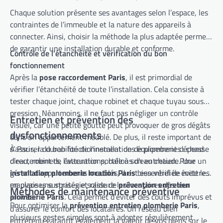
Chaque solution présente ses avantages selon l’espace, les
contraintes de l’immeuble et la nature des appareils à
connecter. Ainsi, choisir la méthode la plus adaptée permet
de garantir une installation durable et conforme.
Contrôle de l’étanchéité et vérification du bon
fonctionnement
Après la
pose raccordement Paris
, il est primordial de
vérifier l’étanchéité de toute l’installation. Cela consiste à
tester chaque joint, chaque robinet et chaque tuyau sous
pression. Néanmoins, il ne faut pas négliger un contrôle
Entretien et prévention des
visuel, car une petite goutte peut provoquer de gros dégâts
dysfonctionnements
dans un appartement meublé. De plus, il reste important de
s’assurer du bon fonctionnement des équipements : chasse
À Paris, la durabilité de l’installation de plomberie dépend
d’eau, robinets, évacuations, ballons d’eau chaude. Une
directement de l’attention portée à son entretien. Pour un
installation plomberie location Paris
gérant d’appartements meublés, il est essentiel de mettre
bien vérifiée évite les
mauvaises surprises et rassure les locataires dès leur
en place une stratégie solide de
prévention entretien
Méthodes de maintenance préventive
arrivée.
plomberie Paris
. Cela permet d’éviter des coûts imprévus et
Pour optimiser la
prévention entretien plomberie Paris
,
d’assurer le confort des locataires. Un réseau bien
plusieurs gestes simples sont à adopter régulièrement.
entretenu garantit également la valeur de vos biens sur le