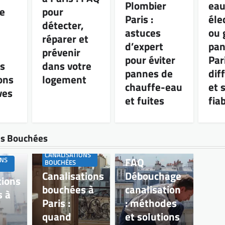
Plombier
ea
e
pour
Paris :
éle
détecter,
astuces
ou 
réparer et
d’expert
pan
prévenir
pour éviter
Pari
s
dans votre
pannes de
dif
ons
logement
chauffe-eau
et 
ves
et fuites
fia
ns Bouchées
CANALISATIONS
BOUCHÉES
CANALISATIONS
FAQ
ONS
BOUCHÉES
Canalisations
Débouchage
tions
bouchées à
canalisation
s à
Paris :
: méthodes
quand
et solutions