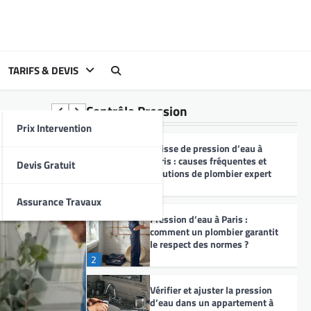
Vous gérez une petite société de
location d’appartements meublés
à Paris et souhaitez offrir à vos
locataires des logements plus
TARIFS & DEVIS
responsables ? Faire le choix
d’une plomberie écologique Paris
Contrôle Pression
n’est plus une option, mais une
véritable nécessité pour réduire
Prix Intervention
votre impact…
Baisse de pression d’eau à
Paris : causes fréquentes et
Devis Gratuit
CUISINE ÉVIER
solutions de plombier expert
Évier bouché ou qui
1
Assurance Travaux
fuit à Paris :
Pression d’eau à Paris :
solutions rapides
comment un plombier garantit
pour vos soucis de
le respect des normes ?
cuisine
2
Gérer une petite société de
Vérifier et ajuster la pression
location d’appartements meublés
d’eau dans un appartement à