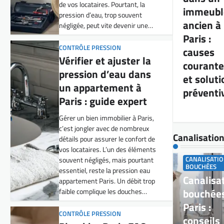
un appartement à
immeubl
Paris : guide expert
ancien à
Gérer un bien immobilier à Paris,
Paris :
c’est jongler avec de nombreux
causes
détails pour assurer le confort de
courante
vos locataires. L’un des éléments
souvent négligés, mais pourtant
et soluti
essentiel, reste la pression eau
préventi
appartement Paris. Un débit trop
faible complique les douches…
CONTRÔLE PRESSION
Canalisatio
Plombier Paris FAQ :
Contrôler la pression
CANALISATI
d’eau et prévenir les
BOUCHÉES
Canalisa
fuites facilement
bouchée
Gérer une société de location
Paris :
d’appartements meublés à Paris,
conseils
c’est jongler au quotidien avec de