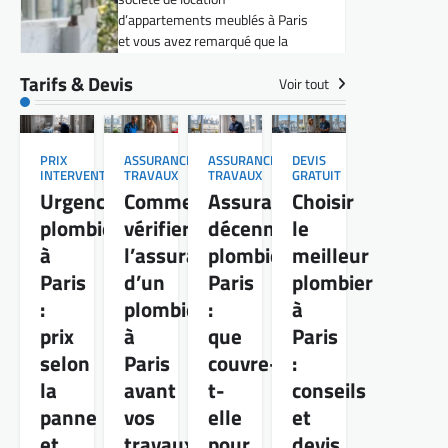
CONTRÔLE PRESSION
Pression d’eau à
Paris : comment un
Tarifs & Devis
Voir tout
plombier garantit le
respect des normes ?
Vous gérez une société de
PRIX
ASSURANCE
ASSURANCE
DEVIS
INTERVENTION
TRAVAUX
TRAVAUX
GRATUIT
location d’appartements meublés
Urgence
Comment
Assurance
Choisir
à Paris ? Alors, vous savez
plombier
vérifier
décennale
le
sûrement à quel point la qualité
de l’eau est essentielle au confort
à
l’assurance
plombier
meilleur
de vos locataires. Pourtant, la
Paris
d’un
Paris
plombier
pression d’eau, trop souvent
:
plombier
:
à
négligée, peut vite devenir une…
prix
à
que
Paris
CONTRÔLE PRESSION
selon
Paris
couvre-
:
Vérifier et ajuster la
la
avant
t-
conseils
pression d’eau dans
panne
vos
elle
et
un appartement à
et
travaux
pour
devis