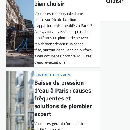
choisir
tête, surtout dans l’ancien ou face
à des occupants nombreux. Fuites
d’eau, évacuations…
CONTRÔLE PRESSION
Baisse de pression
d’eau à Paris : causes
fréquentes et
solutions de plombier
expert
Vous êtes gérant d’une petite
société de location
d’appartements meublés à Paris
et vous avez remarqué que la
pression d’eau de vos logements
laisse parfois à désirer ? Ce
problème est malheureusement
courant dans la capitale, et il peut
rapidement devenir…