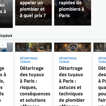
appeler un
rapides de
ien
plombier et
plombiers à
s à
à quel prix ?
Paris
Tuyaux
DÉTARTRAGE
DÉTARTRAGE
DÉTA
TUYAUX
TUYAUX
TUYA
ge
Détartrage
Détartrage
Dét
x à
des tuyaux
des tuyaux
des
ix,
à Paris :
à Paris :
à Pa
s
risques,
astuces et
qua
ls
conséquences
techniques
pou
n
et solutions
de plombier
fai