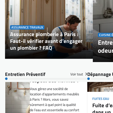
CONTRÔLE PRESSION
Pression d’eau à
Paris : comment un
ASSURANCE TRAVAUX
plombier garantit le
Assurance plomberie à Paris :
CUISINE 
respect des normes ?
Faut-il vérifier avant d’engager
à Paris : solutions rapides pour
Entre
Vous gérez une société de
un plombier ? FAQ
odeur
location d’appartements meublés
à Paris ? Alors, vous savez
sûrement à quel point la qualité
de l’eau est essentielle au confort
de vos locataires. Pourtant, la
Entretien Préventif
Dépannage 
Voir tout
pression d’eau, trop souvent
négligée, peut vite devenir une…
CONTRÔLE PRESSION
FUITES EAU
Vérifier et ajuster la
Fuite d’
pression d’eau dans
dans un