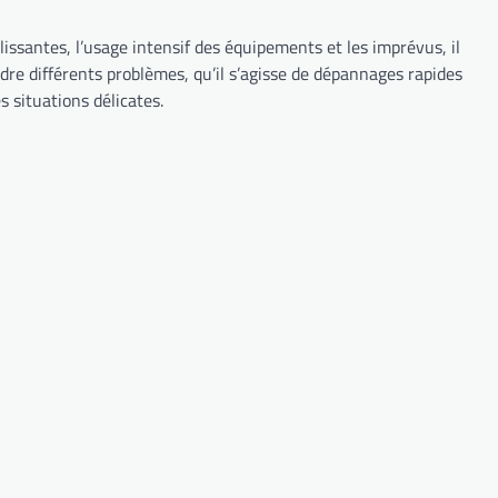
SALLE BAIN
Plombier Paris : FAQ
lissantes, l’usage intensif des équipements et les imprévus, il
et solutions express
dre différents problèmes, qu’il s’agisse de dépannages rapides
aux problèmes
 situations délicates.
courants de salle de
bain
Vous gérez une petite société de
location d’appartements meublés
à Paris ? Alors, vous le savez
mieux que personne : les soucis
de plomberie dans la salle de bain
peuvent vite tourner au casse-
tête pour vos locataires… et pour
vous ! Fuite…
SALLE BAIN
Plombier Paris :
Comment choisir des
équipements de