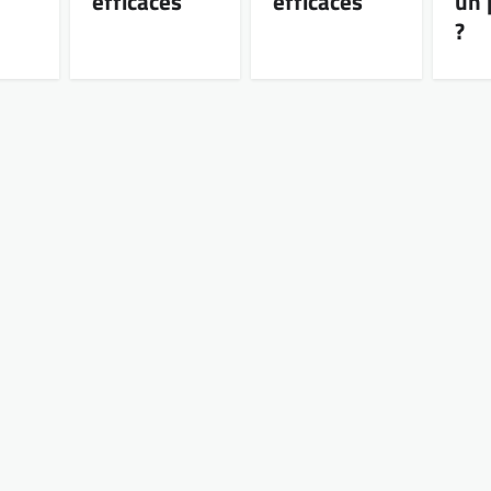
efficaces
efficaces
un 
?