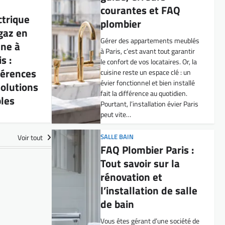
Pourtant, l’installation évier Paris
u
peut vite…
ctrique
gaz en
SALLE BAIN
FAQ Plombier Paris :
ne à
Tout savoir sur la
s :
rénovation et
férences
l’installation de salle
solutions
de bain
bles
Vous êtes gérant d’une société de
location d’appartements meublés
Voir tout
à Paris ? Vous savez mieux que
personne à quel point une salle de
bain moderne et fonctionnelle
peut faire la différence pour vos
locataires. Pourtant, la rénovation
salle de bain Paris…
SALLE BAIN