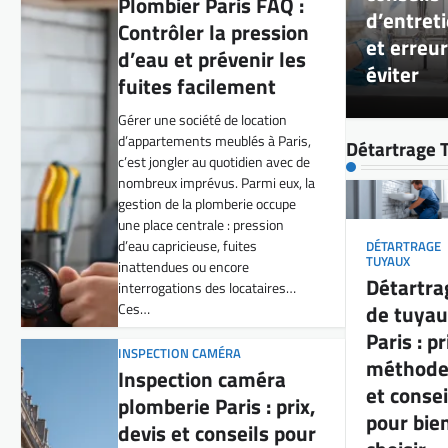
nombreux imprévus. Parmi eux, la
d’entret
gestion de la plomberie occupe
et erreur
une place centrale : pression
éviter
d’eau capricieuse, fuites
inattendues ou encore
interrogations des locataires…
Ces…
Détartrage 
INSPECTION CAMÉRA
Inspection caméra
plomberie Paris : prix,
DÉTARTRAGE
devis et conseils pour
TUYAUX
Détartra
bien choisir
de tuyau
Vous êtes responsable d’une
Paris : pr
petite société de location
méthode
d’appartements meublés à Paris ?
Alors, vous savez à quel point les
et consei
problèmes de plomberie peuvent
pour bie
rapidement devenir un casse-