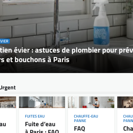
ÉVIER
tien évier : astuces de plombier pour prév
s et bouchons à Paris
Urgent
FUITES EAU
CHAUFFE-EAU
CHAU
PANNE
PANN
eau
Fuite d’eau
FAQ
Cha
à Paris : FAQ