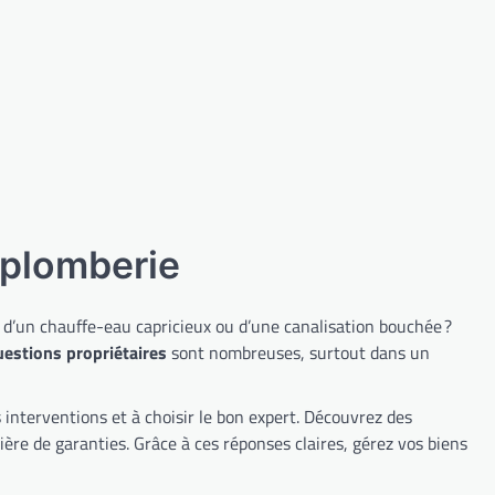
fait la différence au quotidien.
Pourtant, l’installation évier Paris
peut vite…
SALLE BAIN
FAQ Plombier Paris :
Tout savoir sur la
rénovation et
l’installation de salle
de bain
 plomberie
Vous êtes gérant d’une société de
location d’appartements meublés
, d’un chauffe-eau capricieux ou d’une canalisation bouchée ?
à Paris ? Vous savez mieux que
uestions propriétaires
sont nombreuses, surtout dans un
personne à quel point une salle de
bain moderne et fonctionnelle
peut faire la différence pour vos
interventions et à choisir le bon expert. Découvrez des
locataires. Pourtant, la rénovation
ière de garanties. Grâce à ces réponses claires, gérez vos biens
salle de bain Paris…