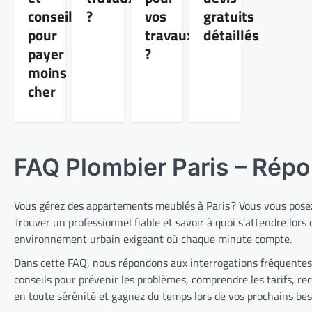
Paris : guide expert
conseils
?
vos
gratuits
pour
travaux
détaillés
Gérer un bien immobilier à Paris,
c’est jongler avec de nombreux
payer
?
détails pour assurer le confort de
moins
vos locataires. L’un des éléments
cher
souvent négligés, mais pourtant
essentiel, reste la pression eau
appartement Paris. Un débit trop
faible complique les douches…
FAQ Plombier Paris – Répo
CONTRÔLE PRESSION
Plombier Paris FAQ :
Contrôler la pression
Vous gérez des appartements meublés à Paris ? Vous vous posez 
d’eau et prévenir les
Trouver un professionnel fiable et savoir à quoi s’attendre lors
fuites facilement
environnement urbain exigeant où chaque minute compte.
Dans cette FAQ, nous répondons aux interrogations fréquentes de
Gérer une société de location
d’appartements meublés à Paris,
conseils pour prévenir les problèmes, comprendre les tarifs, re
c’est jongler au quotidien avec de
en toute sérénité et gagnez du temps lors de vos prochains bes
nombreux imprévus. Parmi eux, la