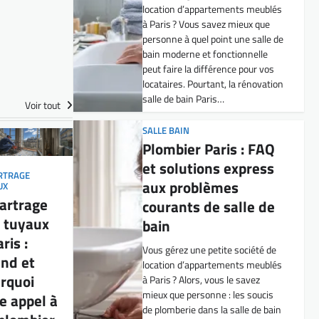
Plombier Paris : FAQ
et solutions express
aux problèmes
courants de salle de
bain
Vous gérez une petite société de
Voir tout
location d’appartements meublés
à Paris ? Alors, vous le savez
mieux que personne : les soucis
de plomberie dans la salle de bain
RTRAGE
peuvent vite tourner au casse-
UX
tête pour vos locataires… et pour
artrage
vous ! Fuite…
 tuyaux
ris :
SALLE BAIN
Plombier Paris :
nd et
Comment choisir des
rquoi
équipements de
re appel à
plomberie