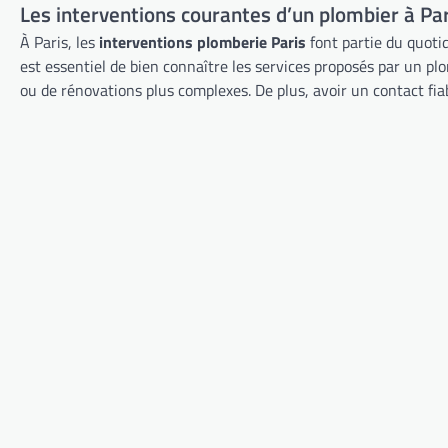
Les interventions courantes d’un plombier à Par
gestion de la plomberie occupe
une place centrale : pression
À Paris, les
interventions plomberie Paris
font partie du quotid
d’eau capricieuse, fuites
est essentiel de bien connaître les services proposés par un pl
inattendues ou encore
ou de rénovations plus complexes. De plus, avoir un contact fiab
interrogations des locataires…
Ces…
INSPECTION CAMÉRA
Inspection caméra
plomberie Paris : prix,
devis et conseils pour
bien choisir
Vous êtes responsable d’une
petite société de location
d’appartements meublés à Paris ?
Alors, vous savez à quel point les
problèmes de plomberie peuvent
rapidement devenir un casse-
tête, surtout dans l’ancien ou face