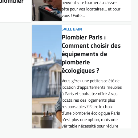
plombier
écologiques ?
Vous gérez une petite société de
location d’appartements meublés
à Paris et souhaitez offrir à vos
locataires des logements plus
responsables ? Faire le choix
d’une plomberie écologique Paris
n’est plus une option, mais une
véritable nécessité pour réduire
votre impact…
CUISINE ÉVIER
Évier bouché ou qui
fuit à Paris :
solutions rapides
pour vos soucis de
cuisine
Gérer une petite société de